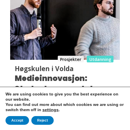
Prosjekter
Utdanning
Høgskulen i Volda
Medieinnovasjon:
Studentenes prototyper
We are using cookies to give you the best experience on
til Visit Nordfjord og
our website.
You can find out more about which cookies we are using or
Factiverse
switch them off in
settings
.
Accept
Reject